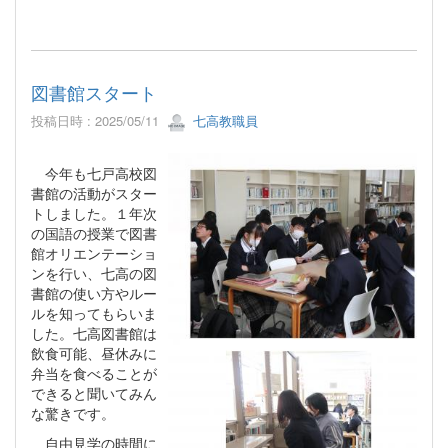
図書館スタート
投稿日時 : 2025/05/11
七高教職員
今年も七戸高校図
書館の活動がスター
トしました。１年次
の国語の授業で図書
館オリエンテーショ
ンを行い、七高の図
書館の使い方やルー
ルを知ってもらいま
した。七高図書館は
飲食可能、昼休みに
弁当を食べることが
できると聞いてみん
な驚きです。
自由見学の時間に