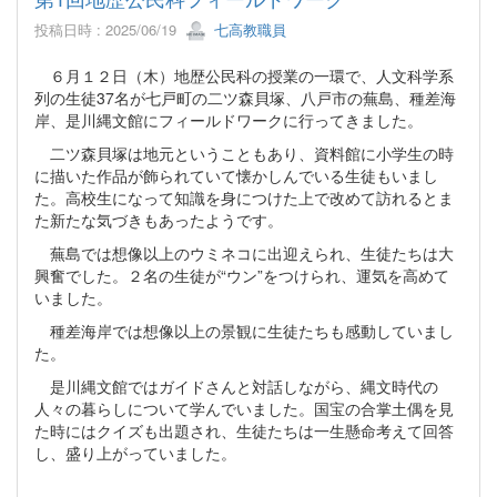
投稿日時 : 2025/06/19
七高教職員
６月１２日（木）地歴公民科の授業の一環で、人文科学系
列の生徒37名が七戸町の二ツ森貝塚、八戸市の蕪島、種差海
岸、是川縄文館にフィールドワークに行ってきました。
二ツ森貝塚は地元ということもあり、資料館に小学生の時
に描いた作品が飾られていて懐かしんでいる生徒もいまし
た。高校生になって知識を身につけた上で改めて訪れるとま
た新たな気づきもあったようです。
蕪島では想像以上のウミネコに出迎えられ、生徒たちは大
興奮でした。２名の生徒が“ウン”をつけられ、運気を高めて
いました。
種差海岸では想像以上の景観に生徒たちも感動していまし
た。
是川縄文館ではガイドさんと対話しながら、縄文時代の
人々の暮らしについて学んでいました。国宝の合掌土偶を見
た時にはクイズも出題され、生徒たちは一生懸命考えて回答
し、盛り上がっていました。