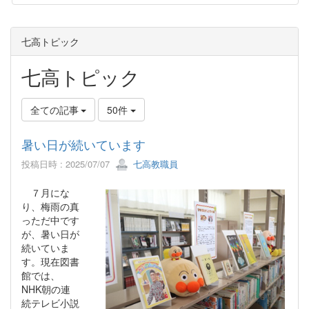
七高トピック
七高トピック
全ての記事
50件
暑い日が続いています
投稿日時 : 2025/07/07
七高教職員
７月にな
り、梅雨の真
っただ中です
が、暑い日が
続いていま
す。現在図書
館では、
NHK朝の連
続テレビ小説