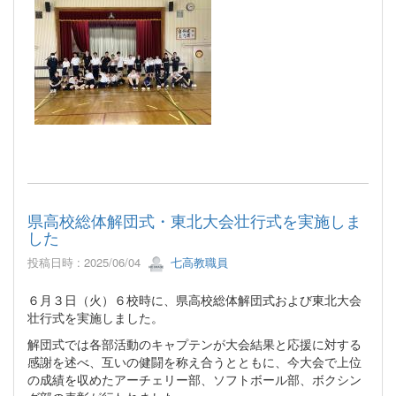
県高校総体解団式・東北大会壮行式を実施しま
した
投稿日時 : 2025/06/04
七高教職員
６月３日（火）６校時に、県高校総体解団式および東北大会
壮行式を実施しました。
解団式では各部活動のキャプテンが大会結果と応援に対する
感謝を述べ、互いの健闘を称え合うとともに、今大会で上位
の成績を収めたアーチェリー部、ソフトボール部、ボクシン