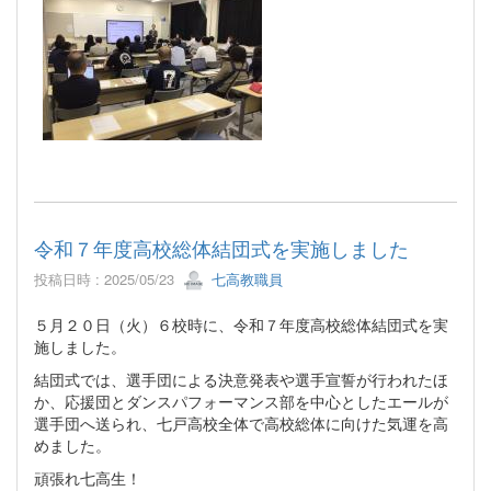
令和７年度高校総体結団式を実施しました
投稿日時 : 2025/05/23
七高教職員
５月２０日（火）６校時に、令和７年度高校総体結団式を実
施しました。
結団式では、選手団による決意発表や選手宣誓が行われたほ
か、応援団とダンスパフォーマンス部を中心としたエールが
選手団へ送られ、七戸高校全体で高校総体に向けた気運を高
めました。
頑張れ七高生！