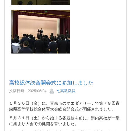
高校総体総合開会式に参加しました
投稿日時 : 2025/06/04
七高教職員
５月３０日（金）に、青森市のマエダアリーナで第７８回青
森県高等学校総合体育大会総合開会式が開催されました。
５月３１日（土）から始まる各競技を前に、県内高校が一堂
に集まり大会での健闘を誓いました。