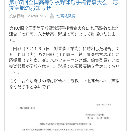
第107回全国高等学校野球選手権青森大会 応
援実施のお知らせ
投稿日時 : 2025/07/07
七高教職員
第107回全国高等学校野球選手権青森大会に七戸高校は上北
連合（七戸高、六ケ所高、野辺地高）として出場いたしま
す。
１回戦（７／１３（日）対青森工業高）に勝利した場合、７
月１５日（火）の２回戦（１０時～ 於 青森県営球場）に
応援団（３年次、ダンスパフォーマンス部、編集委員）と吹
奏楽部員が学校を代表し、球場での応援実施を予定しており
ます。
近くにお立ち寄りの際は試合のご観戦、上北連合へのご声援
をくださると幸いです。