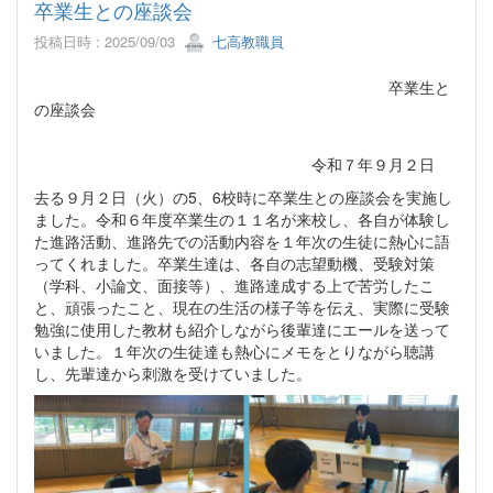
卒業生との座談会
投稿日時 : 2025/09/03
七高教職員
卒業生と
の座談会
令和７年９月２日
去る９月２日（火）の5、6校時に卒業生との座談会を実施し
ました。令和６年度卒業生の１１名が来校し、各自が体験し
た進路活動、進路先での活動内容を１年次の生徒に熱心に語
ってくれました。卒業生達は、各自の志望動機、受験対策
（学科、小論文、面接等）、進路達成する上で苦労したこ
と、頑張ったこと、現在の生活の様子等を伝え、実際に受験
勉強に使用した教材も紹介しながら後輩達にエールを送って
いました。１年次の生徒達も熱心にメモをとりながら聴講
し、先輩達から刺激を受けていました。