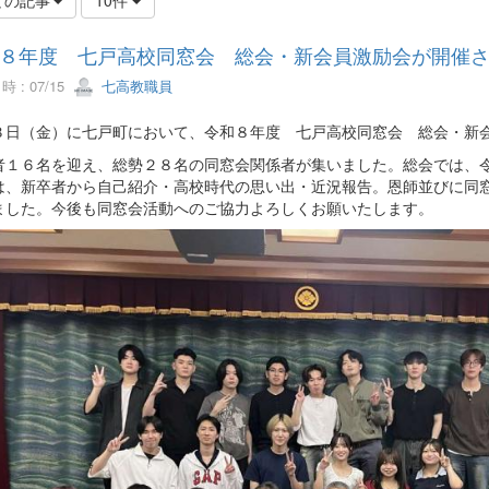
８年度 七戸高校同窓会 総会・新会員激励会が開催
 : 07/15
七高教職員
３日（金）に七戸町において、令和８年度 七戸高校同窓会 総会・新
者１６名を迎え、総勢２８名の同窓会関係者が集いました。総会では、令
は、新卒者から自己紹介・高校時代の思い出・近況報告。恩師並びに同
ました。今後も同窓会活動へのご協力よろしくお願いたします。