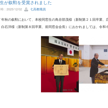
生が叙勲を受賞されました
 : 2025/12/02
七高教職員
７年秋の叙勲において、本校同窓生の鳥谷部茂様（新制第２１回卒業、
、白石洋様（新制第８回卒業、前同窓会会長）におかれましては、令和