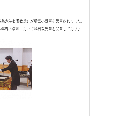
広島大学名誉教授）が瑞宝小綬章を受章されました。
６年春の叙勲において旭日双光章を受章しておりま