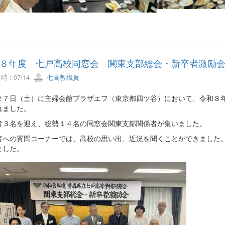
８年度 七戸高校同窓会 関東支部総会・新卒者激励
 : 07/14
七高教職員
２７日（土）に主婦会館プラザエフ（東京都四ツ谷）において、令和８
れました。
者３名を迎え、総勢１４名の同窓会関東支部関係者が集いました。
者への質問コーナーでは、高校の思い出、近況を聞くことができました
ました。