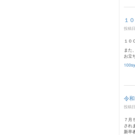
１０
投稿日時
１０
また
お立
100sy
令和
投稿日時
７月
され
新卒