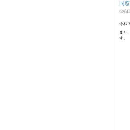
同窓
投稿日時
令和
また
す。