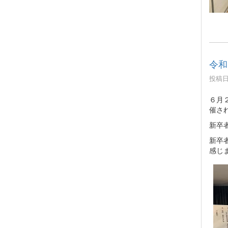
令和
投稿日時
６月
催さ
新卒
新卒
感じ