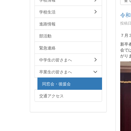
学校生活
令和
投稿日時
進路情報
７月
部活動
新卒
緊急連絡
会で
がり
中学生の皆さまへ
卒業生の皆さまへ
同窓会・後援会
交通アクセス