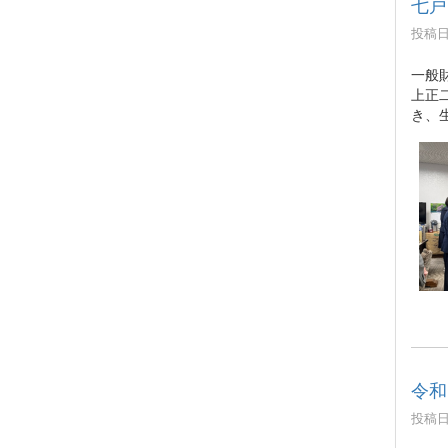
七戸
投稿日時
一般
上正
き、
令和
投稿日時