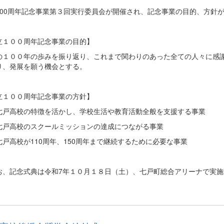
100周年記念事業第３回実行委員会が開催され、記念事業の目的、方針
立１００周年記念事業の目的】
の１００年の歩みを振り返り、これまで関わりのあった全ての人々に感
り、発展を願う機会とする。
立１００周年記念事業の方針】
七戸高校の特徴を活かし、学校生活や教育活動全般を支援する事業
七戸高校のスクールミッションの達成につながる事業
七戸高校が110周年、150周年まで継続するために必要な事業
、記念式典は令和7年１０月１８日（土）、七戸町総合アリーナで実施