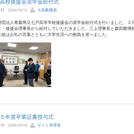
高校後援会奨学金給付式
 : 2024/03/12
七高教職員
財団法人青森県立七戸高等学校後援会の奨学金給付式を行いました。３
二・後援会理事長から給付していただきました。三上理事長と森田勝博
生徒はお礼の言葉とともに大学生活への抱負を述べました。
５年度卒業証書授与式
 : 2024/03/04
サイト管理者