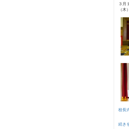
３月
（木
校長
続き