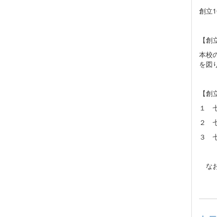
創立
【創
本校
を図
【創
１ 
２ 
３ 
なお