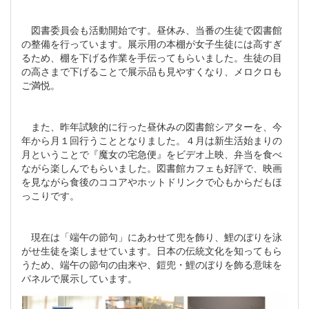
図書委員会も活動開始です。昼休み、当番の生徒で図書館
の整備を行っています。展示用の本棚が女子生徒には高すぎ
るため、棚を下げる作業を手伝ってもらいました。生徒の目
の高さまで下げることで展示品も見やすくなり、メロクロも
ご満悦。
また、昨年試験的に行った昼休みの図書館シアターを、今
年から月１回行うこととなりました。４月は新生活始まりの
月ということで『魔女の宅急便』をビデオ上映、弁当を食べ
ながら楽しんでもらいました。図書館カフェも好評で、映画
を見ながら食後のココアやホットドリンクで心もからだもほ
っこりです。
現在は「端午の節句」にあわせて兜を飾り、鯉のぼりを泳
がせ生徒を楽しませています。日本の伝統文化を知ってもら
うため、端午の節句の由来や、鎧兜・鯉のぼりを飾る意味を
パネルで展示しています。