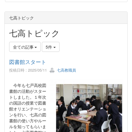
七高トピック
七高トピック
全ての記事
5件
図書館スタート
投稿日時 : 2025/05/11
七高教職員
今年も七戸高校図
書館の活動がスター
トしました。１年次
の国語の授業で図書
館オリエンテーショ
ンを行い、七高の図
書館の使い方やルー
ルを知ってもらいま