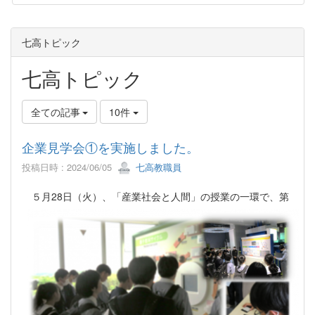
七高トピック
七高トピック
全ての記事
10件
企業見学会①を実施しました。
投稿日時 : 2024/06/05
七高教職員
５月28日（火）、「産業社会と人間」の授業の
一環で、第