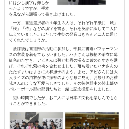
には少し漢字は難しか
ったようですが、手本
を見ながら頑張って書き上げました。
一方、書道選択者の１年生３人は、それぞれ半紙に「城」
「桜」「侍」などの漢字を書き、それを英語に訳して二人に
伝えていました。はたして生徒の発音はきちんと二人に通じ
てくれたでしょうか。
放課後は書道部の活動に参加し、部員に書道パフォーマン
スの衣装を着せてもらいました。ハナさんは桜柄の浴衣に薄
紅色のたすき、アビさんは菊と牡丹の浴衣に紫のたすきを選
び、それぞれ紫の袴を合わせました。落ち着いたハナさんの
たたずまいはまさに大和撫子のよう。また、アビさんには大
人サイズの浴衣が逆に振袖のような形に見え、お祭りのお稚
児さんのような可愛らしさでした。その後休憩中の陸上部や
バレーボール部の部員たちと一緒に記念撮影をしました。
短い時間でしたが、お二人には日本の文化を楽しんでもら
うことができました。