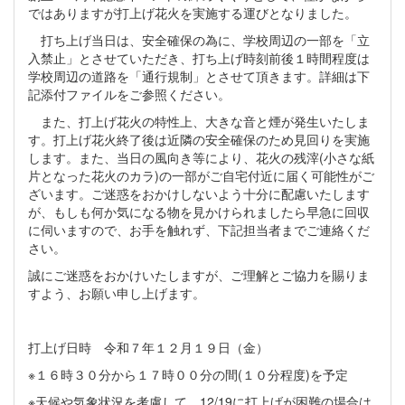
ではありますが打上げ花火を実施する運びとなりました。
打ち上げ当日は、安全確保の為に、学校周辺の一部を「立
入禁止」とさせていただき、打ち上げ時刻前後１時間程度は
学校周辺の道路を「通行規制」とさせて頂きます。詳細は下
記添付ファイルをご参照ください。
また、打上げ花火の特性上、大きな音と煙が発生いたしま
す。打上げ花火終了後は近隣の安全確保のため見回りを実施
します。また、当日の風向き等により、花火の残滓(小さな紙
片となった花火のカラ)の一部がご自宅付近に届く可能性がご
ざいます。ご迷惑をおかけしないよう十分に配慮いたします
が、もしも何か気になる物を見かけられましたら早急に回収
に伺いますので、お手を触れず、下記担当者までご連絡くだ
さい。
誠にご迷惑をおかけいたしますが、ご理解とご協力を賜りま
すよう、お願い申し上げます。
打上げ日時 令和７年１２月１９日（金）
※１６時３０分から１７時００分の間(１０分程度)を予定
※天候や気象状況を考慮して、12/19に打上げが困難の場合は