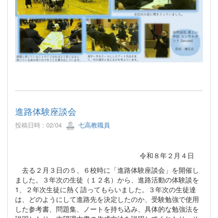
進路体験座談会
投稿日時 : 02/04
七高教職員
令和８年２月４日
去る２月３日の５、６校時に「進路体験座談会」を開催し
ました。３年次の生徒（１２名）から、進路活動の体験談を
1、２年次生徒に熱く語ってもらいました。３年次の生徒達
は、どのようにして進路先を決定したのか、受験勉強で使用
した参考書、問題集、ノートを持ち込み、具体的な勉強法を