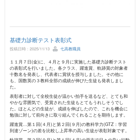
基礎力診断テスト表彰式
投稿日時 : 2025/11/13
七高教職員
１１月７日(金)に、４月と９月に実施した基礎力診断テスト
の表彰式を行いました。各クラス、躍進賞、軌跡賞の対象者
十数名を発表し、代表者に賞状を授与しました。その他に
も、国数英の３教科全部の成績が伸びた生徒も発表しまし
た。
表彰者に対して全校生徒が温かい拍手を送るなど、とても和
やかな雰囲気で、受賞された生徒もとてもうれしそうでし
た。ほとんどの生徒が、成績を伸ばしたので、これを機会に
勉強に対して前向きに取り組んでくれることを期待します。
躍進賞…第１回(４月)と第２回(９月)の教科学力(GTZ：学習
到達ゾーン)の差を比較し上昇率の高い生徒が表彰対象です。
軌跡賞…第２回(９月)と第１回(４月)の両方で日々の良い行動