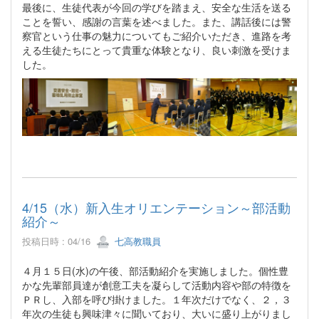
最後に、生徒代表が今回の学びを踏まえ、安全な生活を送る
ことを誓い、感謝の言葉を述べました。また、講話後には警
察官という仕事の魅力についてもご紹介いただき、進路を考
える生徒たちにとって貴重な体験となり、良い刺激を受けま
した。
4/15（水）新入生オリエンテーション～部活動
紹介～
投稿日時 : 04/16
七高教職員
４月１５日(水)の午後、部活動紹介を実施しました。個性豊
かな先輩部員達が創意工夫を凝らして活動内容や部の特徴を
ＰＲし、入部を呼び掛けました。１年次だけでなく、２，３
年次の生徒も興味津々に聞いており、大いに盛り上がりまし