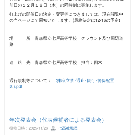
前日の１２月１８日（木）の同時刻に実施します。
打上げの開催日の決定・変更等につきましては、現在閲覧中
の当ページにて周知いたします。(最終決定は12/16の予定)
場 所 青森県立七戸高等学校 グラウンド及び周辺道
路
連 絡 先 青森県立七戸高等学校 担当：四木
通行規制等について：
別紙(立禁･通止･観可･警係配置
図).pdf
年次発表会（代表候補者による発表会）
投稿日時 : 2025/11/26
七高教職員