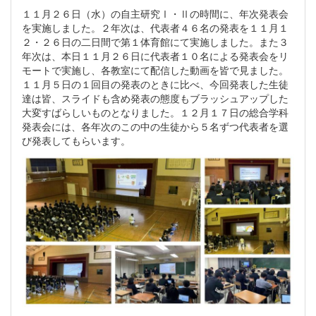
１１月２６日（水）の自主研究Ⅰ・Ⅱの時間に、年次発表会
を実施しました。２年次は、代表者４６名の発表を１１月１
２・２６日の二日間で第１体育館にて実施しました。また３
年次は、本日１１月２６日に代表者１０名による発表会をリ
モートで実施し、各教室にて配信した動画を皆で見ました。
１１月５日の１回目の発表のときに比べ、今回発表した生徒
達は皆、スライドも含め発表の態度もブラッシュアップした
大変すばらしいものとなりました。１２月１７日の総合学科
発表会には、各年次のこの中の生徒から５名ずつ代表者を選
び発表してもらいます。