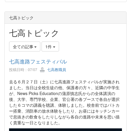
七高トピック
七高トピック
全ての記事
1件
七高進路フェスティバル
投稿日時 : 07/07
七高教職員
去る６月２７日（土）に七高進路フェスティバルが実施され
ました。当日は全校生徒の他、保護者の方々、近隣の中学生
が、News Picks Educationの蒲原慎志氏からの全体講演の
後、大学、専門学校、企業、官公署の各ブースで各自が選択
した６コマの講義を聴講、体験しました。校舎前ではパトカ
ー搭乗、消防車の放水体験をしたり、お昼にはキッチンカー
で息抜きの飲食をしたりしながら各自の進路や未来を思い描
く貴重な一日となりました。