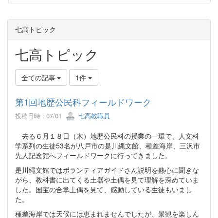
七高トピック
七高トピック
全ての記事
1件
第1回地歴公民科フィールドワーク
投稿日時 : 07/01
七高教職員
去る６月１８日（木）地歴公民科の授業の一環で、人文科
学系列の生徒53名が八戸市の是川縄文館、種差海岸、三沢市
先人記念館へフィールドワークに行ってきました。
是川縄文館ではボランティアガイドさん説明を熱心に聞きな
がら、教科書に出てくる土器や土偶を見て理解を深めていま
した。国宝の合掌土偶を見て、感動している生徒もいまし
た。
種差海岸では天候には恵まれませんでしたが、景観を楽しん