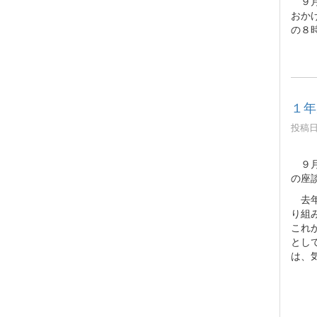
９月
おか
の８
１年
投稿日時
９月
の座
去年
り組
これ
とし
は、