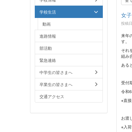
学校生活
女子
投稿日時
動画
来年
進路情報
す。
部活動
それ
組み
緊急連絡
ある
中学生の皆さまへ
受付
卒業生の皆さまへ
令和6
交通アクセス
※直
お渡
※入