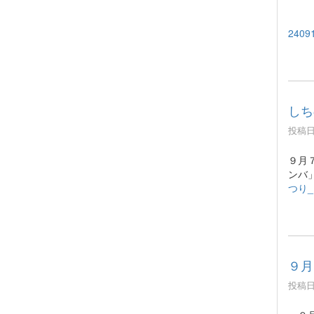
2409
しち
投稿日時
９月
ンバ
つり_
９月
投稿日時