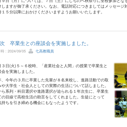
９日（月）については、７日（土）にしちのへ秋祭りに全校参加となる
けしますが御了承ください。なお、電話対応につきましてはメッセージ
時１５分以降におかけくださいますようお願いいたします。
次 卒業生との座談会を実施しました。
 : 2024/09/05
七高教職員
３日(火)５～６校時、「産業社会と人間」の授業で卒業生と
談会を実施しました。
、今年の３月に卒業した先輩が８名来校し、進路活動での取
みや大学生・社会人としての実際の生活について話しました。
から系列・科目選択や進路選択が迫られる１年次生に、卒業生
ての目線で高校生活の助言をしてくれました。生徒にとって
気持ちを引き締める機会にもなったようです。