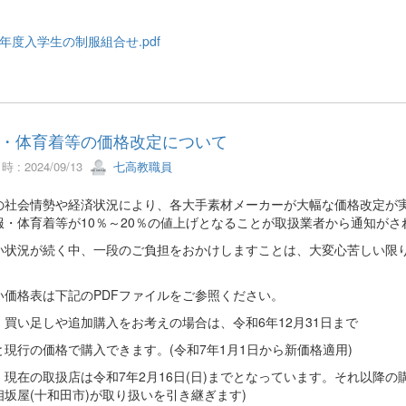
年度入学生の制服組合せ.pdf
・体育着等の価格改定について
 : 2024/09/13
七高教職員
の社会情勢や経済状況により、各大手素材メーカーが大幅な価格改定が
服・体育着等が10％～20％の値上げとなることが取扱業者から通知がさ
い状況が続く中、一段のご負担をおかけしますことは、大変心苦しい限
。
い価格表は下記のPDFファイルをご参照ください。
、買い足しや追加購入をお考えの場合は、令和6年12月31日まで
と現行の価格で購入できます。(令和7年1月1日から新価格適用)
、現在の取扱店は令和7年2月16日(日)までとなっています。それ以降の
相坂屋(十和田市)が取り扱いを引き継ぎます)