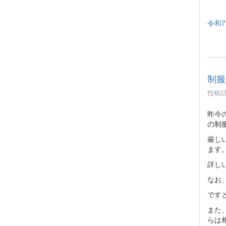
令和7
制服
投稿日時
昨今
の制
厳し
ます
詳し
なお
です
また
らは