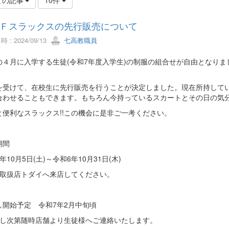
Ｆスラックスの先行販売について
 : 2024/09/13
七高教職員
の４月に入学する生徒(令和7年度入学生)の制服の組合せが自由となり
を受けて、在校生に先行販売を行うことが決定しました。現在所持して
合わせることもできます。もちろん今持っているスカートとその日の気
と便利なスラックス!!この機会に是非ご一考ください。
期間
年10月5日(土)～令和6年10月31日(木)
接取扱店トダイへ来店してください。
し開始予定 令和7年2月中旬頃
荷し次第随時店舗より生徒様へご連絡いたします。