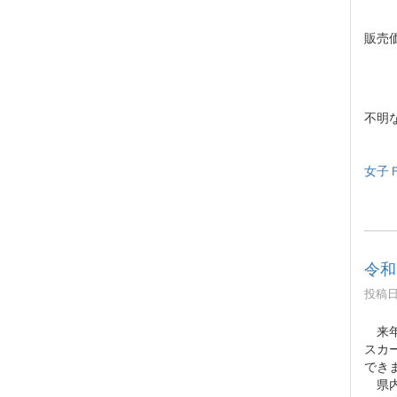
販売価
サイズ
不明
女子Ｆ
令和
投稿日時
来年
スカ
でき
県内