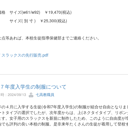
格 サイズ(w61/w92) ￥19,470(税込)
( 別 寸 ) ￥25,300(税込)
な点等あれば、本校生徒指導保健部までご連絡ください。
スラックスの先行販売.pdf
７年度入学生の制服について
 : 2024/09/13
七高教職員
の４月に入学する生徒(令和7年度入学生)の制服が組合せ自由となりま
ートタイプの選択でしたが、次年度からは、上(ネクタイタイプ、リボンタ
ます。女子用のスラックスを新規に制作したため、このように自由度が
でも評判の良い本校の制服。是非来年たくさんの生徒が着用して登校す