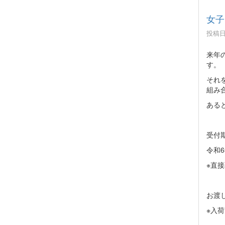
女子
投稿日時
来年
す。
それ
組み
ある
受付
令和6
※直
お渡
※入