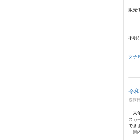
販売価
サイズ
不明
女子Ｆ
令和
投稿日時
来年
スカ
でき
県内