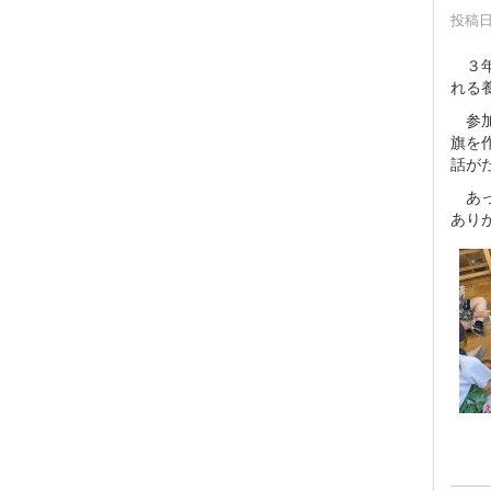
投稿日時
３年
れる
参加
旗を
話が
あっ
あり