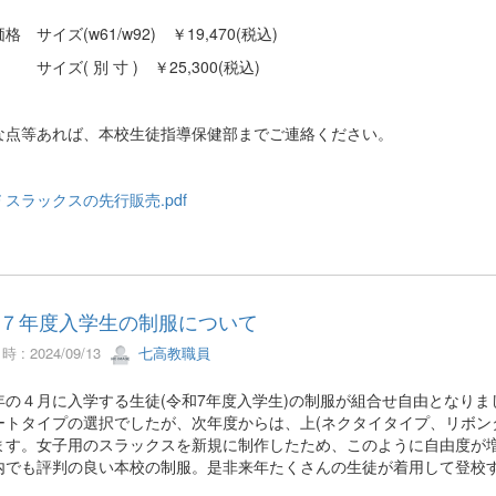
格 サイズ(w61/w92) ￥19,470(税込)
( 別 寸 ) ￥25,300(税込)
な点等あれば、本校生徒指導保健部までご連絡ください。
スラックスの先行販売.pdf
７年度入学生の制服について
 : 2024/09/13
七高教職員
の４月に入学する生徒(令和7年度入学生)の制服が組合せ自由となりま
ートタイプの選択でしたが、次年度からは、上(ネクタイタイプ、リボンタ
ます。女子用のスラックスを新規に制作したため、このように自由度が
でも評判の良い本校の制服。是非来年たくさんの生徒が着用して登校す