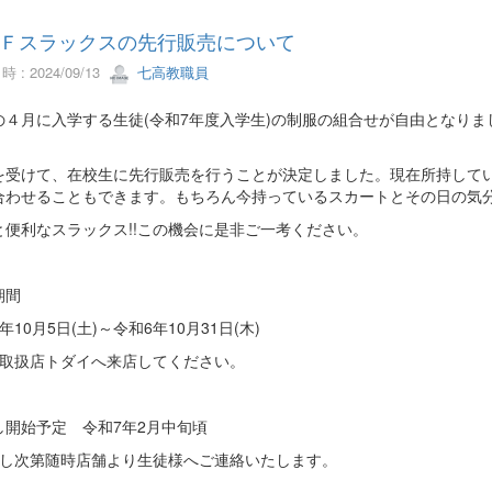
Ｆスラックスの先行販売について
 : 2024/09/13
七高教職員
の４月に入学する生徒(令和7年度入学生)の制服の組合せが自由となり
を受けて、在校生に先行販売を行うことが決定しました。現在所持して
合わせることもできます。もちろん今持っているスカートとその日の気
と便利なスラックス!!この機会に是非ご一考ください。
期間
年10月5日(土)～令和6年10月31日(木)
接取扱店トダイへ来店してください。
し開始予定 令和7年2月中旬頃
荷し次第随時店舗より生徒様へご連絡いたします。