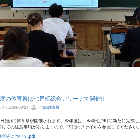
度の体育祭は七戸町総合アリーナで開催!!
 : 2024/09/24
七高教職員
月4日(金)に体育祭が開催されます。今年度は、今年七戸町に新たに完成
関しての注意事項がありますので、下記のファイルを参照してください
項等について.pdf