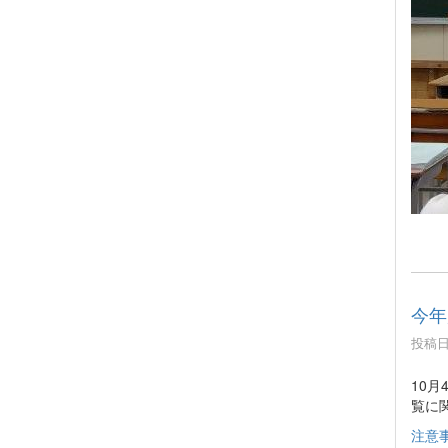
今年
投稿日時
10
覧に
注意事