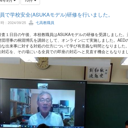
員で学校安全(ASUKAモデル)研修を行いました。
 : 2024/09/25
七高教職員
考査１日目の午後、本校教職員はASUKAモデルの研修を受講しました
D財団理事の桐淵博氏を講師として、オンラインにて実施しました。AE
的な出来事に対する対処の仕方について学び有意義な時間となりました
の対応を、その場にいる全員での即座の対応へと見直す機会ともなりま