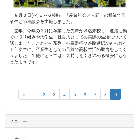
９月３日(火)５～６校時、「産業社会と人間」の授業で卒
業生との座談会を実施しました。
去年、今年の３月に卒業した先輩が８名来校し、進路活動
での取り組みや大学生・社会人としての実際の生活について
話しました。これから系列・科目選択や進路選択が迫られる
１年次生に、卒業生としての目線で高校生活の助言をしてく
れました。生徒にとっては、気持ちを引き締める機会にもな
ったようです。
«
1
2
3
4
5
6
7
8
9
メニュー
ホーム