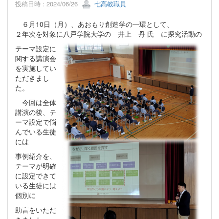
投稿日時 : 2024/06/26
七高教職員
６月10日（月）、あおもり創造学の一環として、
２年次を対象に八戸学院大学の 井上 丹 氏 に
探究活動の
テーマ設定に
関する講演会
を実施してい
ただきまし
た。
今回は全体
講演の後、テ
ーマ設定で悩
んでいる生徒
には
事例紹介を、
テーマが明確
に設定できて
いる生徒には
個別に
助言をいただ