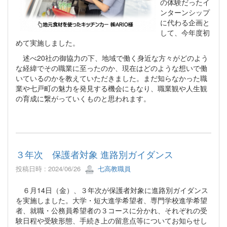
の体験だったイ
ンターンシップ
に代わる企画と
して、今年度初
めて実施しました。
述べ20社の御協力の下、地域で働く身近な方々がどのよう
な経緯でその職業に至ったのか、現在はどのような想いで働
いているのかを教えていただきました。まだ知らなかった職
業や七戸町の魅力を発見する機会にもなり、職業観や人生観
の育成に繋がっていくものと思われます。
３年次 保護者対象 進路別ガイダンス
投稿日時 : 2024/06/26
七高教職員
６月14日（金）、３年次が保護者対象に進路別ガイダンス
を実施しました。大学・短大進学希望者、専門学校進学希望
者、就職・公務員希望者の３コースに分かれ、それぞれの受
験日程や受験形態、手続き上の留意点等についてお知らせし