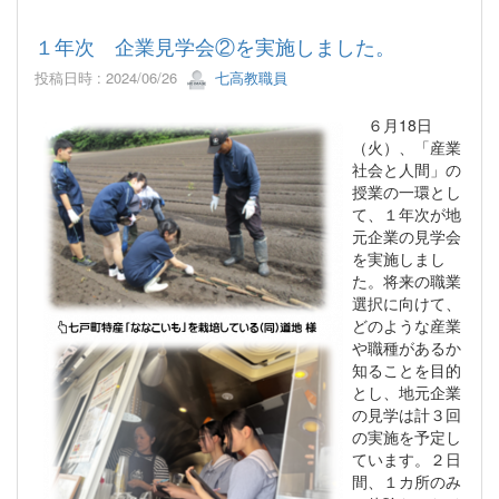
１年次 企業見学会②を実施しました。
投稿日時 : 2024/06/26
七高教職員
６月18日
（火）、「産業
社会と人間」の
授業の一環とし
て、１年次が地
元企業の見学会
を実施しまし
た。将来の職業
選択に向けて、
どのような産業
や職種があるか
知ることを目的
とし、地元企業
の見学は計３回
の実施を予定し
ています。２日
間、１カ所のみ