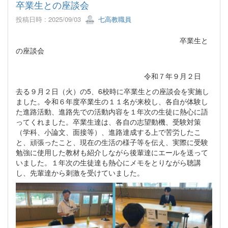
卒業生との座談会
投稿日時 : 2025/09/03
七高教職員
卒業生と
の座談会
令和７年９月２日
去る９月２日（火）の5、6校時に卒業生との座談会を実施し
ました。令和６年度卒業生の１１名が来校し、各自が体験し
た進路活動、進路先での活動内容を１年次の生徒に熱心に語
ってくれました。卒業生達は、各自の志望動機、受験対策
（学科、小論文、面接等）、進路達成する上で苦労したこ
と、頑張ったこと、現在の生活の様子等を伝え、実際に受験
勉強に使用した教材も紹介しながら後輩達にエールを送って
いました。１年次の生徒達も熱心にメモをとりながら聴講
し、先輩達から刺激を受けていました。