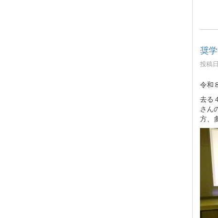
奨学
投稿日時
令和
去る
さん
方、