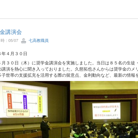
金講演会
 : 05/07
七高教職員
８年４月３０日
４月３０日（木）に奨学金講演会を実施しました。当日は８５名の生徒
の講演を熱心に聞き入っておりました。久慈拓也さんからは奨学金のメ
多子世帯の支援拡充を活用する際の留意点、金利動向など、最新の情報