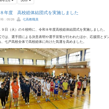
８年度 高校総体結団式を実施しました
 : 05/26
七高教職員
１９日（火）の６校時に、令和８年度高校総体結団式を実施しました。
式では、選手団による決意表明や選手宣誓が行われたほか、応援団とダ
れ、七戸高校全体で高校総体に向けた気運を高めました。