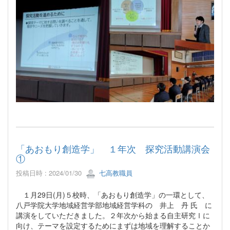
「あおもり創造学」 １年次 探究活動講演会
①
投稿日時 : 2024/01/30
七高教職員
１月29日(月)５校時、「あおもり創造学」の一環として、
八戸学院大学地域経営学部地域経営学科の 井上 丹 氏 に
講演をしていただきました。２年次から始まる自主研究Ⅰに
向け、テーマを設定するためにまずは地域を理解することか