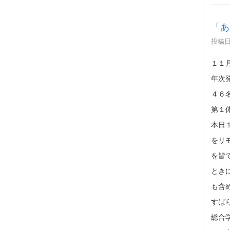
「あ
投稿日時
１１
年次
４６
第１
本日
をリ
を皆
とき
も含
すば
総合