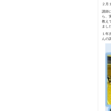
２月
講師
ら、
教え
まし
１年
んの