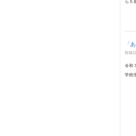
ら５
「あ
投稿日時
令和
学校