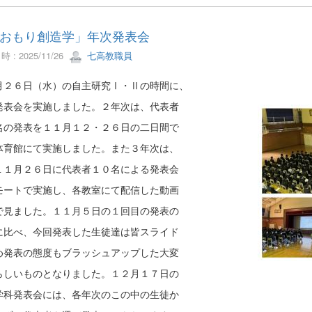
おもり創造学」年次発表会
 : 2025/11/26
七高教職員
月２６日（水）の自主研究Ⅰ・Ⅱの時間に、
発表会を実施しました。２年次は、代表者
名の発表を１１月１２・２６日の二日間で
体育館にて実施しました。また３年次は、
１１月２６日に代表者１０名による発表会
モートで実施し、各教室にて配信した動画
で見ました。１１月５日の１回目の発表の
に比べ、今回発表した生徒達は皆スライド
め発表の態度もブラッシュアップした大変
らしいものとなりました。１２月１７日の
学科発表会には、各年次のこの中の生徒か