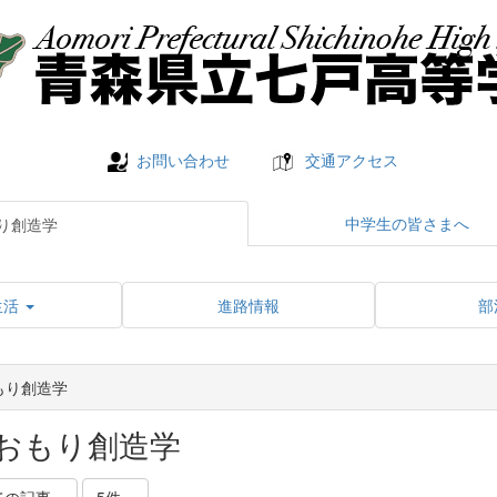
お問い合わせ
交通アクセス
中学生の皆さまへ
り創造学
生活
進路情報
部
もり創造学
おもり創造学
ての記事
5件