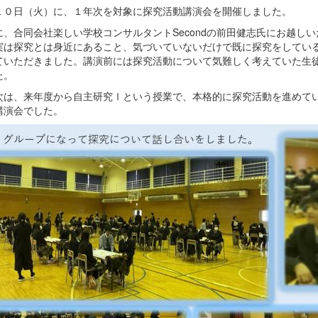
１０日（火）に、１年次を対象に探究活動講演会を開催しました。
に、合同会社楽しい学校コンサルタントSecondの前田健志氏にお越し
実は探究とは身近にあること、気づいていないだけで既に探究をしてい
ていただきました。講演前には探究活動について気難しく考えていた生
た。
次は、来年度から自主研究Ⅰという授業で、本格的に探究活動を進めて
講演会でした。