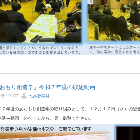
おもり創造学」令和７年度の取組動画
 : 01/27
七高教職員
７年度のあおもり創造学の取り組みとして、１２月１７日（水）の総合
生活→動画 のページから、是非御覧ください。