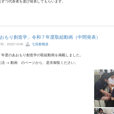
名ずつ代表者を選び発表してもらいます。
おもり創造学」令和７年度取組動画（中間発表）
 : 2025/10/06
七高教職員
７年度のあおもり創造学の取組動画を掲載しました。
生活 → 動画 のページから、是非御覧ください。