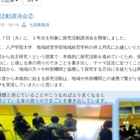
活動講演会②
 : 02/18
七高教職員
１７日（火）に、１年次を対象に探究活動講演会を開催しました。
に、八戸学院大学 地域経営学部地域経営学科の井上丹氏にお越しいた
度から自主研究Ⅰという授業で、本格的に探究活動を進めていくため、
のに」と感じる身の周りのできごとを書き出し、テーマ設定に近づくこ
講話から、地域の方々や外部機関と協働して探究する方法に生徒たちは
度から本格的に始まる探究活動は、地域や外部機関との連携で繋がりを
びを実現していきたいと思います。