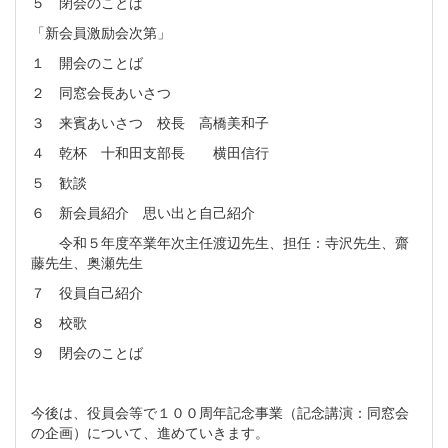
５ 閉会のことば
「新会員激励会次第」
１ 開会のことば
２ 同窓会長あいさつ
３ 来賓あいさつ 校長 高橋美和子
４ 乾杯 十和田支部長 横田信行
５ 歓談
６ 新会員紹介 思い出と自己紹介
令和５年度卒業年次主任渡辺先生、担任：寺沢先生、齋
藤先生、奥瀬先生
７ 役員自己紹介
８ 校歌
９ 閉会のことば
今後は、役員会等で１００周年記念事業（記念講演：同窓会
の企画）について、進めていきます。