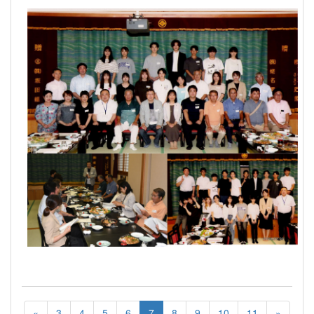
«
3
4
5
6
7
8
9
10
11
»