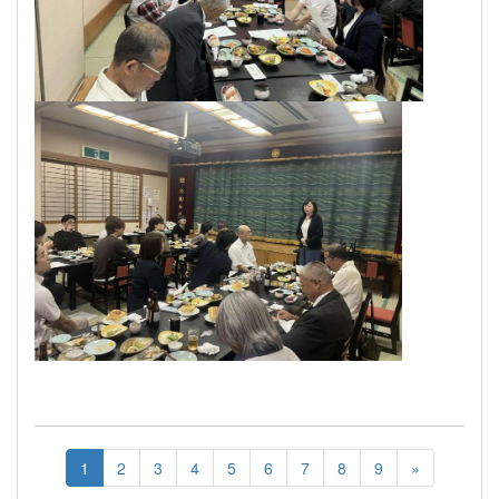
1
2
3
4
5
6
7
8
9
»