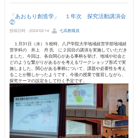
「あおもり創造学」 １年次 探究活動講演会
②
投稿日時 : 2024/02/14
七高教職員
１月31日（水）５校時、八戸学院大学地域経営学部地域経
営学科の 井上 丹 氏 に２回目の講演を実施していただき
ました。今回は、各自関心がある事柄を挙げ、地域や社会と
どのような繋がりがあるかを考えるワークショップ形式で実
施しました。関心がある事柄について、課題や必要性を考え
ることが難しかったようです。今後の授業で復習しながら、
探究テーマの設定をして行く予定です。