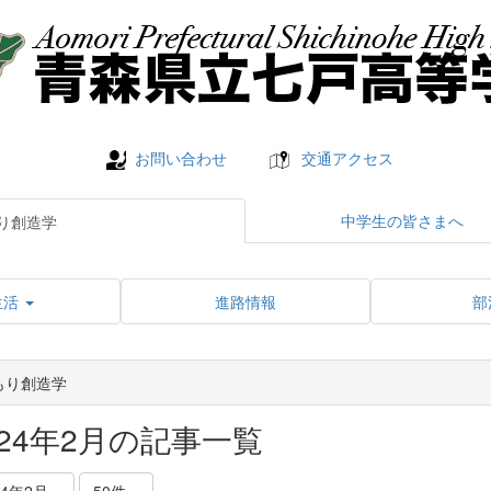
お問い合わせ
交通アクセス
中学生の皆さまへ
り創造学
生活
進路情報
部
もり創造学
024年2月の記事一覧
24年2月
50件