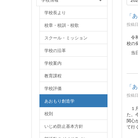
学校長より
「あ
投稿日時
校章・校訓・校歌
令和
スクール・ミッション
校の
学校の沿革
当日
学校案内
教育課程
「あ
学校評価
投稿日時
あおもり創造学
１月
校則
た。
関心
いじめ防止基本方針
て行