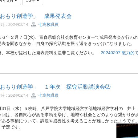
おもり創造学」 成果発表会
 : 2024/02/14
七高教職員
６年２月７日(水)、青森県総合社会教育センターで成果発表会が行わ
発表を聞きながら、自身の探究活動を振り返るきっかけになりました。
、本校が提出した発表資料を是非ご覧ください。
20240207 魅力
おもり創造学」 １年次 探究活動講演会②
 : 2024/02/14
七高教職員
31日（水）５校時、八戸学院大学地域経営学部地域経営学科の 井上 
今回は、各自関心がある事柄を挙げ、地域や社会とどのような繋がりが
がある事柄について、課題や必要性を考えることが難しかったようです
く予定です。