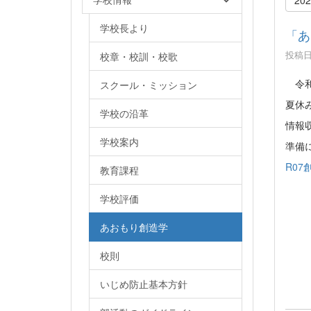
学校長より
「あ
投稿日時
校章・校訓・校歌
令和
スクール・ミッション
夏休
学校の沿革
情報
学校案内
準備
R07
教育課程
学校評価
あおもり創造学
校則
いじめ防止基本方針