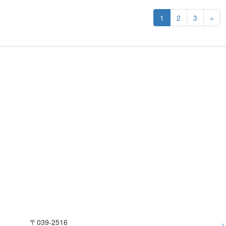
1
2
3
»
〒039-2516