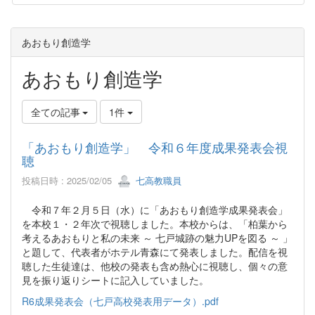
あおもり創造学
あおもり創造学
全ての記事
1件
「あおもり創造学」 令和６年度成果発表会視
聴
投稿日時 : 2025/02/05
七高教職員
令和７年２月５日（水）に「あおもり創造学成果発表会」
を本校１・２年次で視聴しました。本校からは、「柏葉から
考えるあおもりと私の未来 ～ 七戸城跡の魅力UPを図る ～ 」
と題して、代表者がホテル青森にて発表しました。配信を視
聴した生徒達は、他校の発表も含め熱心に視聴し、個々の意
見を振り返りシートに記入していました。
R6成果発表会（七戸高校発表用データ）.pdf