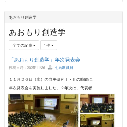
あおもり創造学
あおもり創造学
全ての記事
1件
「あおもり創造学」年次発表会
投稿日時 : 2025/11/26
七高教職員
１１月２６日（水）の自主研究Ⅰ・Ⅱの時間に、
年次発表会を実施しました。２年次は、代表者