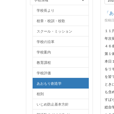
学校長より
「あ
投稿日時
校章・校訓・校歌
１１
スクール・ミッション
年次
学校の沿革
４６
学校案内
第１
本日
教育課程
をリ
学校評価
を皆
あおもり創造学
とき
も含
校則
すば
いじめ防止基本方針
総合