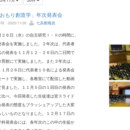
おもり創造学」年次発表会
 : 2025/11/26
七高教職員
月２６日（水）の自主研究Ⅰ・Ⅱの時間に、
発表会を実施しました。２年次は、代表者
名の発表を１１月１２・２６日の二日間で
体育館にて実施しました。また３年次は、
１１月２６日に代表者１０名による発表会
モートで実施し、各教室にて配信した動画
で見ました。１１月５日の１回目の発表の
に比べ、今回発表した生徒達は皆スライド
め発表の態度もブラッシュアップした大変
らしいものとなりました。１２月１７日の
学科発表会には、各年次のこの中の生徒か