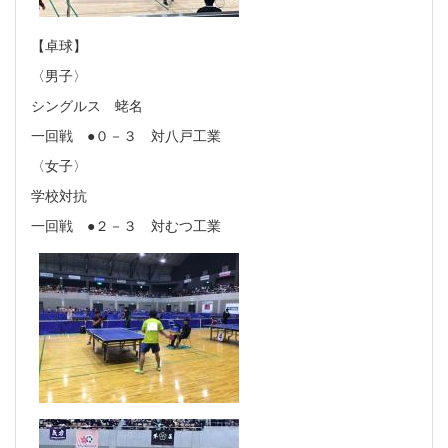
【卓球】
〈男子〉
シングルス 蛯名
一回戦 ●０－３ 対八戸工業
〈女子〉
学校対抗
一回戦 ●２－３ 対むつ工業