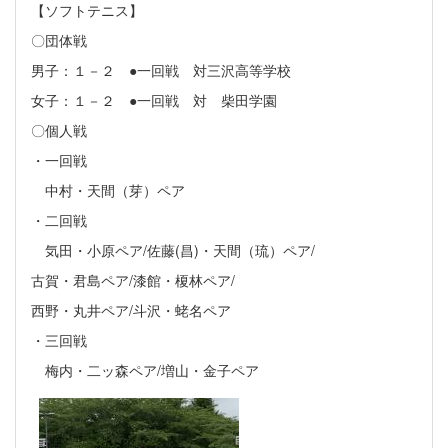
【ソフトテニス】
〇団体戦
男子：１－２ ●一回戦 対三沢高等学校
女子：１－２ ●一回戦 対 柴田学園
〇個人戦
・一回戦
中村・天間（芽）ペア
・二回戦
気田・小原ペア/佐藤(昌)・天間（琉）ペア/
古賀・君島ペア/漆館・榎林ペア/
西野・丸井ペア/斗沢・蛯名ペア
・三回戦
梅内・二ッ森ペア/増山・金子ペア