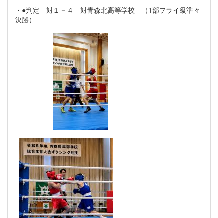
・●判定 対１－４ 対青森北高等学校 （1部フライ級準々
決勝）