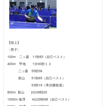
【陸上】
〈男子〉
100m 二ッ森 11秒83（自己ベスト）
400m 甲地 1分00秒１３
二ッ森 55秒36
新山 51秒65（自己ベスト）
53秒19（準決勝敗退）
800m 新山 2分08秒20
1500m 後澤 4分29秒98（自己ベスト）