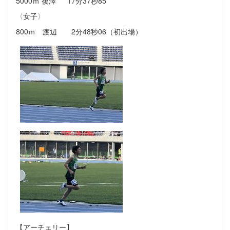
5000ｍ 後澤 17分37秒85
〈女子〉
800ｍ 渡辺 2分48秒06（初出場）
【アーチェリー】