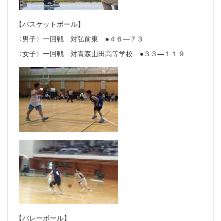
【バスケットボール】
〈男子〉一回戦 対弘前東 ●４６―７３
〈女子〉一回戦 対青森山田高等学校 ●３３―１１９
【バレーボール】